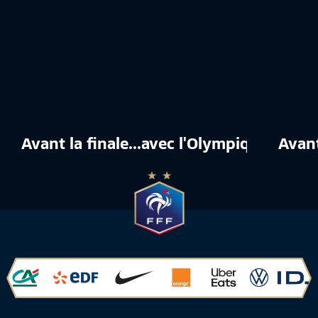
Avant la finale...avec l'Olympique de Mar
Avant