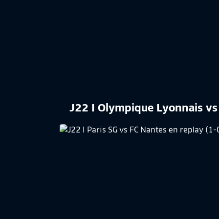
J22 I Olympique Lyonnais vs