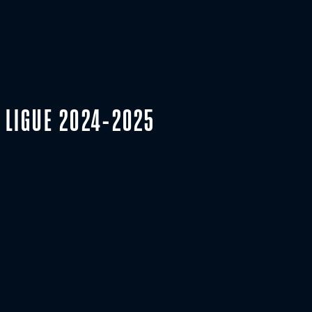
E LIGUE 2024-2025