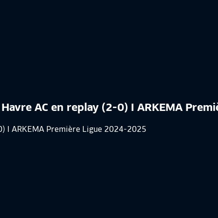
 Havre AC en replay (2-0) I ARKEMA Prem