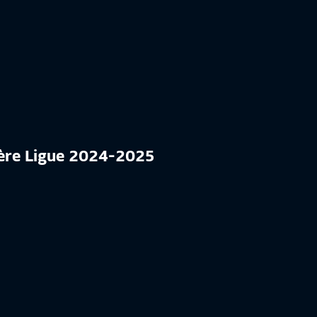
ière Ligue 2024-2025