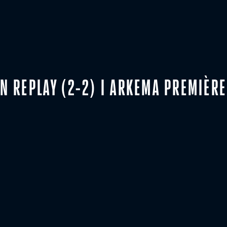
EN REPLAY (2-2) I ARKEMA PREMIÈR