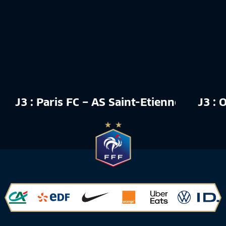
J3 : Paris FC – AS Saint-Etienne (2-0), 
J3 : 