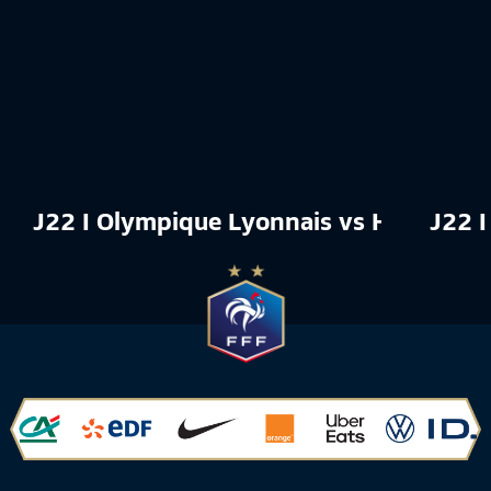
J22 I Olympique Lyonnais vs Havre AC
J22 I