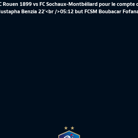
C Rouen 1899 vs FC Sochaux-Montbéliard pour le compte d
Mustapha Benzia 22'<br />05:12 but FCSM Boubacar Fofana
UTS DE LA J34 I NATIONAL FFF
LE DIJON FCO FÊTE SON TITRE DE
26
CHAMPION !
1:59
National