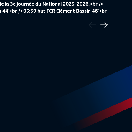
e la 3e journée du National 2025-2026.<br />
LE DIJON FCO FÊTE SON TITRE DE
 44'<br />05:59 but FCR Clément Bassin 46'<br
CHAMPION ET SA MONTÉE EN L2 I
LE RÉCA
Précédent
NATIONAL FFF 2025-2026
2025-2
Suivant
3:49
National
3:44
Nationa