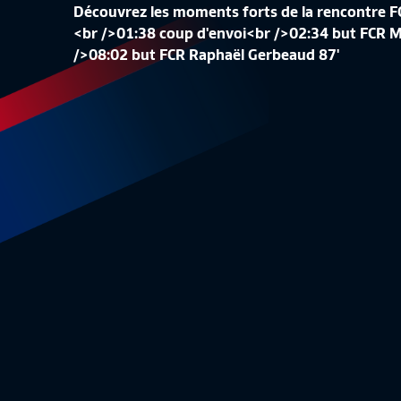
Découvrez les moments forts de la rencontre F
<br />01:38 coup d'envoi<br />02:34 but FCR 
LE TOP ARRÊTS DE LA J34 I NATIONAL FFF
LE TOP B
/>08:02 but FCR Raphaël Gerbeaud 87'
2025-2026
2025-20
National
1:37
National