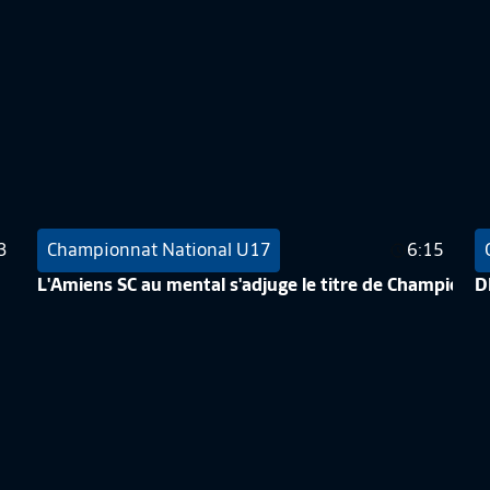
3
Championnat National U17
6:15
L'Amiens SC au mental s'adjuge le titre de Champion 
D