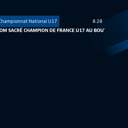
Championnat National U17
8:28
 titre
'OM SACRÉ CHAMPION DE FRANCE U17 AU BOUT DU SUSP
Championnat National U19
15:39
 (2-0)
ous les buts des quarts de finale