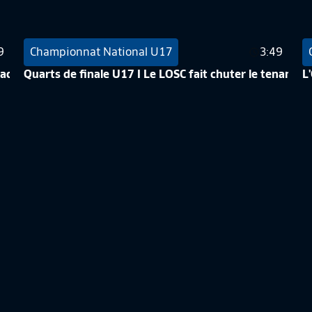
9
Championnat National U17
3:49
 face à Monaco (3-2)
Quarts de finale U17 I Le LOSC fait chuter le tenant du
L
1
Championnat National U17
3:58
POUR SA PREMIÈRE FINALE (1-0)
DEMI-FINALE U17 I L'OM VIENT À BOUT DU HAVRE AC
T