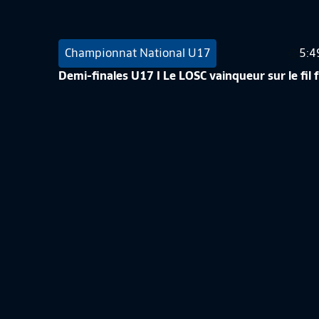
Championnat National U17
5:4
Demi-finales U17 I Le LOSC vainqueur sur le fil
Championnat National U17
2:5
DEMI-FINALE U17 I L'AMIENS SC SE QUALIFIE 