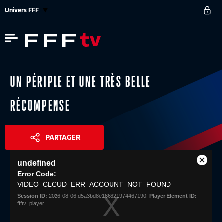
Univers FFF
UN PÉRIPLE ET UNE TRÈS BELLE
RÉCOMPENSE
PARTAGER
This
undefined
is
Close
Share
a
Error Code:
Modal
modal
VIDEO_CLOUD_ERR_ACCOUNT_NOT_FOUND
Dialog
window.
Session ID:
2026-08-06:d5a3bd8e166621974467190f
Player Element ID:
ffftv_player