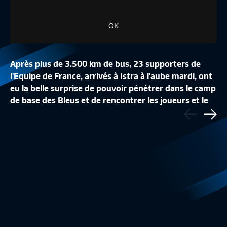
OK
Après plus de 3.500 km de bus, 23 supporters de
l'Equipe de France, arrivés à Istra à l'aube mardi, ont
eu la belle surprise de pouvoir pénétrer dans le camp
LA CONFÉRENCE DE
de base des Bleus et de rencontrer les joueurs et le
Précédent
LA LISTE DES 24 BLEUES
REPLAY
staff. Hugo Lloris et ses partenaires leur ont même
Sui
Equipe de France Féminine
1:48
Equipe de France
remis leur billet pour le match France-Australie à
Kazan samedi.