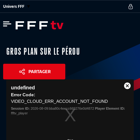
Univers FFF
GROS PLAN SUR LE PÉROU
PARTAGER
This
undefined
is
Close
Share
a
Error Code:
Modal
modal
VIDEO_CLOUD_ERR_ACCOUNT_NOT_FOUND
Dialog
window.
Session ID:
2026-08-09:bba80c4eecc669276e0d4872
Player Element ID:
ffftv_player