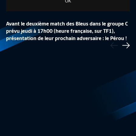
OK
Avant le deuxième match des Bleus dans le groupe C
prévu jeudi à 17h00 (heure française, sur TF1),
LA CONFÉRENCE DE
présentation de leur prochain adversaire : le Pérou !
Précédent
LA LISTE DES 24 BLEUES
REPLAY
Sui
Equipe de France Féminine
1:48
Equipe de France