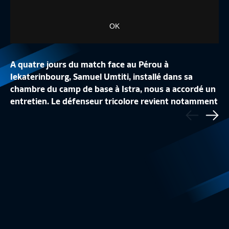
OK
A quatre jours du match face au Pérou à
Iekaterinbourg, Samuel Umtiti, installé dans sa
chambre du camp de base à Istra, nous a accordé un
LA CONFÉRENCE DE
entretien. Le défenseur tricolore revient notamment
Précédent
LA LISTE DES 24 BLEUES
REPLAY
sur la victoire des Bleus à Kazan face à l'Australie et
Sui
Equipe de France Féminine
1:48
Equipe de France
le quotidien du groupe France.