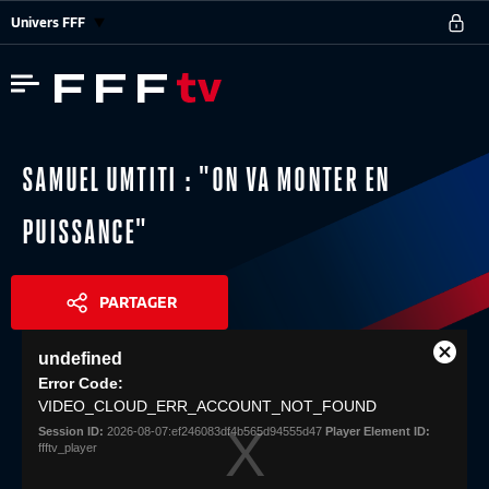
Univers FFF
SAMUEL UMTITI : "ON VA MONTER EN
PUISSANCE"
PARTAGER
This
undefined
is
Close
Share
a
Error Code:
Modal
modal
VIDEO_CLOUD_ERR_ACCOUNT_NOT_FOUND
Dialog
window.
Session ID:
2026-08-07:ef246083df4b565d94555d47
Player Element ID:
ffftv_player