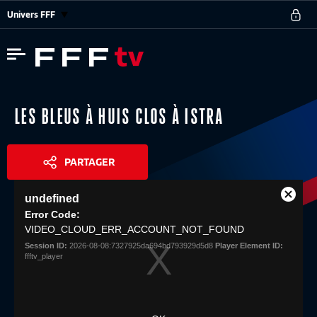
Univers FFF
LES BLEUS À HUIS CLOS À ISTRA
PARTAGER
This
undefined
is
Close
Share
a
Error Code:
Modal
modal
VIDEO_CLOUD_ERR_ACCOUNT_NOT_FOUND
Dialog
window.
Session ID:
2026-08-08:7327925da694bd793929d5d8
Player Element ID:
ffftv_player