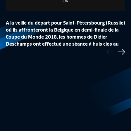
OK
A la veille du départ pour Saint-Pétersbourg (Russiie)
où ils affronteront la Belgique en demi-finale de la
Coupe du Monde 2018, les hommes de Didier
LA CONFÉRENCE DE
Deschamps ont effectué une séance à huis clos au
Précédent
LA LISTE DES 24 BLEUES
REPLAY
Stade de Glebovets à Istra. La fin de l'entraînement a
Sui
Equipe de France Féminine
1:48
Equipe de France
été consacrée à une opposition sur terrain réduit.