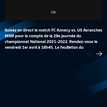
OK
Suivez en direct le match FC Annecy vs. US Avranches
MSM pour le compte de la 28e journée du
championnat National 2021-2022. Rendez-vous le
vendredi 1er avril à 18h45. Le feuilleton du
Précédent
J34 I FC ROUEN 1899 – DIJON FC (0-5)
LE TOP BUTS DE LA
@NationalFFF est à suivre sur FFFtv et Canal+ Sport.
Sui
Résumé
3:20
National