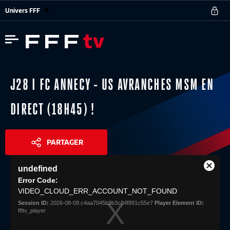
Univers FFF
J28 I FC ANNECY - US AVRANCHES MSM EN
DIRECT (18H45) !
PARTAGER
This
undefined
is
Close
Share
a
Error Code:
Modal
modal
VIDEO_CLOUD_ERR_ACCOUNT_NOT_FOUND
Dialog
window.
Session ID:
2026-08-08:c4aa7045b9b3c84f891c55e7
Player Element ID:
ffftv_player