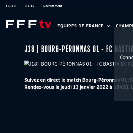
FFF.FR
FFF.TV
Recrutement
EQUIPES DE FRANCE
CHAMP
J18 | BOURG-PÉRONNAS 01 - FC BASTIA
Conne
Suivez en direct le match Bourg-Péronnas 01 (5
Rendez-vous le jeudi 13 janvier 2022 à 18h50. L
J34 I FC ROUEN 1899 – DIJON FC (0-5)
LE TOP B
Résumé
3:20
National