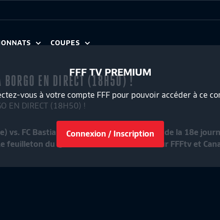
IONNATS
COUPES
FFF TV PREMIUM
 BORGO EN DIRECT (18H50) !
ctez-vous à votre compte FFF pour pouvoir accéder à ce co
e) vs. FC Bastia Borgo (18e) pour le compte de la 18e jo
Connexion / Inscription
e feuilleton du @NationalFFF est à suivre sur FFFtv et Cana
UTS DE LA J34
LE TOP ARRÊTS DE LA J34
2:13
National