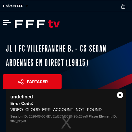
Univers FFF
J1 I FC VILLEFRANCHE B. - CS SEDAN
ARDENNES EN DIRECT (19H15)
PARTAGER
This
undefined
is
Close
Share
a
Error Code:
Modal
modal
VIDEO_CLOUD_ERR_ACCOUNT_NOT_FOUND
Dialog
window.
Session ID:
2026-08-06:6f7c31d287d8690498c23ae0
Player Element ID:
ffftv_player