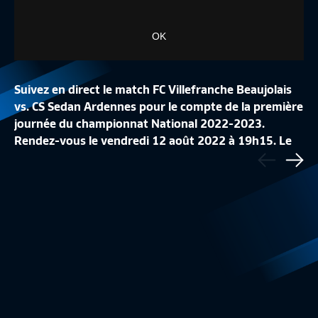
OK
Suivez en direct le match FC Villefranche Beaujolais
vs. CS Sedan Ardennes pour le compte de la première
journée du championnat National 2022-2023.
Rendez-vous le vendredi 12 août 2022 à 19h15. Le
Précédent
J34 I FC ROUEN 1899 – DIJON FC (0-5)
LE TOP BUTS DE LA
@NationalFFF est un feuilleton à suivre toute la
Sui
Résumé
3:20
National
saison sur FFFtv et Canal+ Sport.