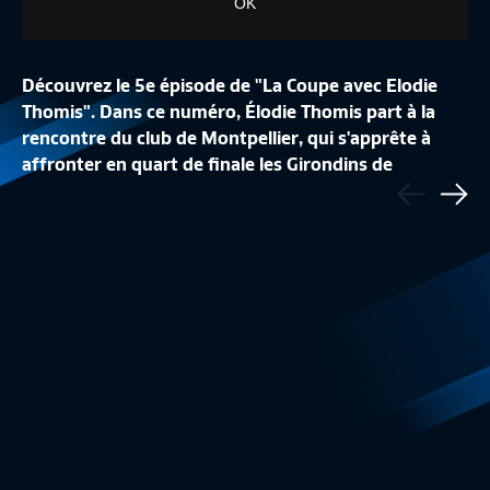
OK
Découvrez le 5e épisode de "La Coupe avec Elodie
Thomis". Dans ce numéro, Élodie Thomis part à la
rencontre du club de Montpellier, qui s'apprête à
LA CONFÉRENCE DE
affronter en quart de finale les Girondins de
Précédent
LA LISTE DES 24 BLEUES
REPLAY
Bordeaux.
Sui
Equipe de France Féminine
1:48
Equipe de France