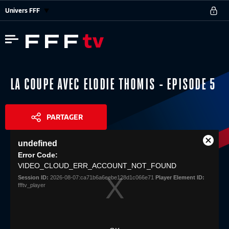
Univers FFF
LA COUPE AVEC ELODIE THOMIS - EPISODE 5
PARTAGER
This
undefined
is
Close
Share
a
Error Code:
Modal
modal
VIDEO_CLOUD_ERR_ACCOUNT_NOT_FOUND
Dialog
window.
Session ID:
2026-08-07:ca71b6a6eebe128d1c066e71
Player Element ID:
ffftv_player