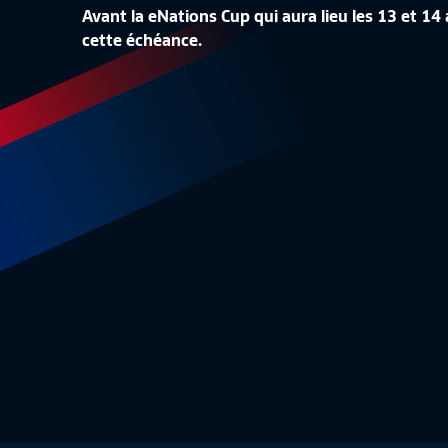
Avant la eNations Cup qui aura lieu les 13 et 1
LA CONF
cette échéance.
LA LISTE DES 24 BLEUES
REPLAY
Equipe de France Féminine
1:48
Equipe 