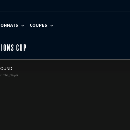
IONNATS
COUPES
TIONS CUP
FOUND
D:
ffftv_player