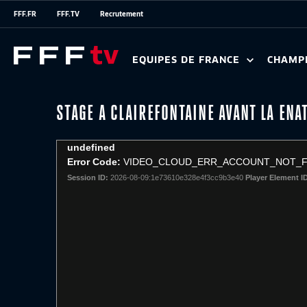
FFF.FR
FFF.TV
Recrutement
EQUIPES DE FRANCE
CHAMP
STAGE A CLAIREFONTAINE AVANT LA ENA
This
undefined
is
Error Code:
VIDEO_CLOUD_ERR_ACCOUNT_NOT_
a
Session ID:
2026-08-09:1e73610e328e4f3cc9b3e40
Player Element I
modal
window.