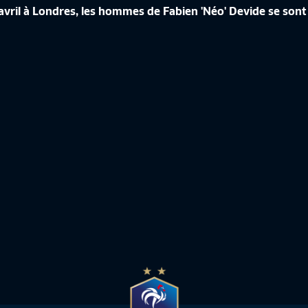
4 avril à Londres, les hommes de Fabien 'Néo' Devide se son
ÉRENCE DE CORINNE DIACRE EN
CROATIE-FRANCE, LES IMAGES IN
de France Féminine
10:50
Equipe de France