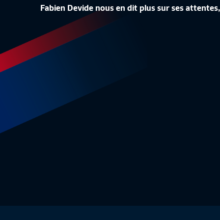
LA CONF
Fabien Devide nous en dit plus sur ses attentes,
LA LISTE DES 24 BLEUES
REPLAY
Equipe de France Féminine
1:48
Equipe 