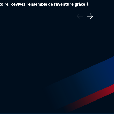
oire. Revivez l'ensemble de l'aventure grâce à
Précédent
ÉDITES
CROATIE - FRANCE (1-2)
SAISON 
Suivant
5:51
Résumé
4:55
D1 Le 