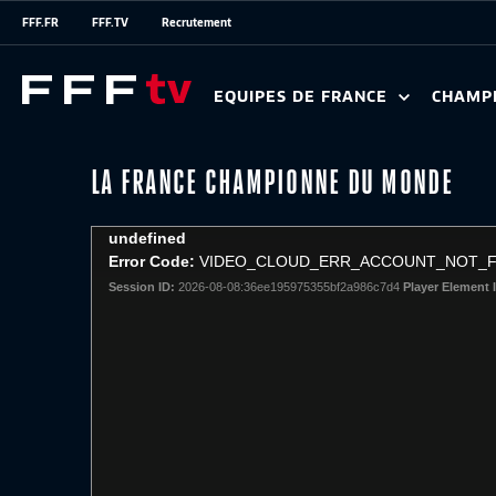
FFF.FR
FFF.TV
Recrutement
EQUIPES DE FRANCE
CHAMP
LA FRANCE CHAMPIONNE DU MONDE
This
undefined
is
Error Code:
VIDEO_CLOUD_ERR_ACCOUNT_NOT_
a
Session ID:
2026-08-08:36ee195975355bf2a986c7d4
Player Element 
modal
window.