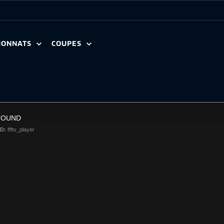
IONNATS
COUPES
FOUND
ID:
ffftv_player