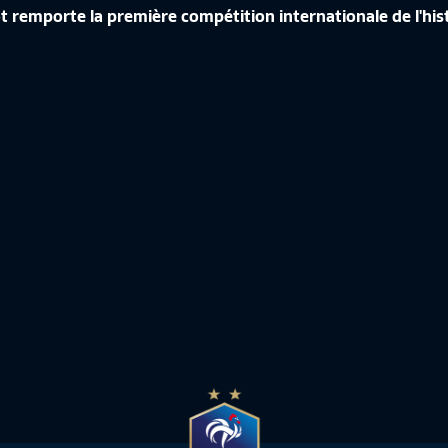
 remporte la première compétition internationale de l'hist
ÉRENCE DE CORINNE DIACRE EN
CROATIE-FRANCE, LES IMAGES IN
de France Féminine
10:50
Equipe de France