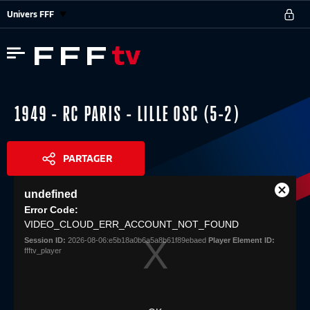
Univers FFF
1949 - RC PARIS - LILLE OSC (5-2)
PARTAGER
This
undefined
is
Close
Share
a
Error Code:
Modal
modal
VIDEO_CLOUD_ERR_ACCOUNT_NOT_FOUND
Dialog
window.
Session ID:
2026-08-06:e5b18a0b6a5a8b61f89ebaed
Player Element ID:
ffftv_player