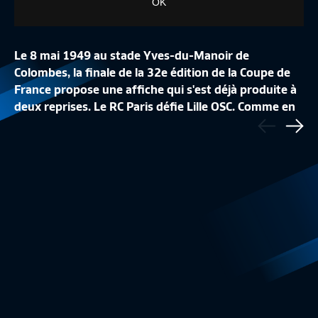
OK
Le 8 mai 1949 au stade Yves-du-Manoir de
Colombes, la finale de la 32e édition de la Coupe de
France propose une affiche qui s'est déjà produite à
LA CONFÉRENCE DE
deux reprises. Le RC Paris défie Lille OSC. Comme en
Précédent
LA LISTE DES 24 BLEUES
REPLAY
1939 et 1945, les Parisiens battent les Lillois (5-2) et
Sui
Equipe de France Féminine
1:48
Equipe de France
stoppant leur série de trois succès consécutifs. Ils
s'imposent pour la cinquième fois dans cette
épreuve, après 1936, 1939, 1940 et 1945.