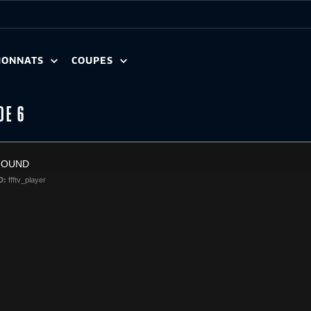
IONNATS
COUPES
DE 6
FOUND
D:
ffftv_player