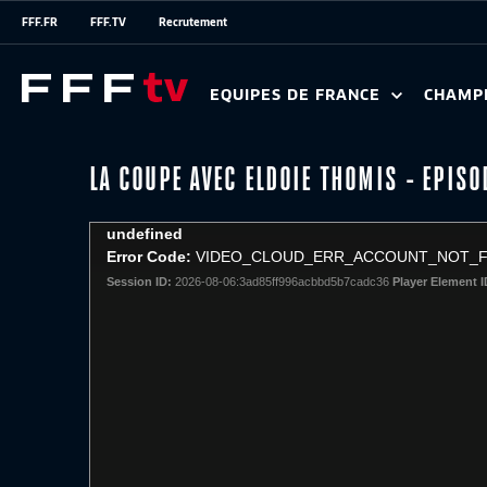
FFF.FR
FFF.TV
Recrutement
EQUIPES DE FRANCE
CHAMP
LA COUPE AVEC ELDOIE THOMIS - EPISO
This
undefined
is
Error Code:
VIDEO_CLOUD_ERR_ACCOUNT_NOT_
a
Session ID:
2026-08-06:3ad85ff996acbbd5b7cadc36
Player Element I
modal
window.