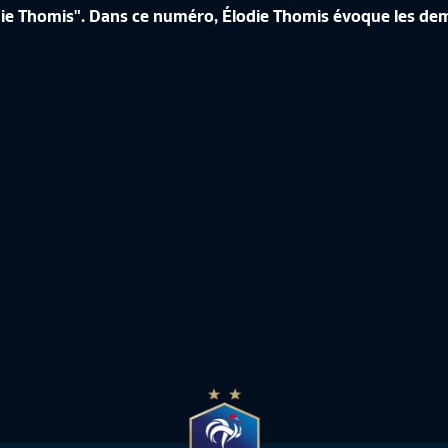
ie Thomis". Dans ce numéro, Élodie Thomis évoque les dem
ÉRENCE DE CORINNE DIACRE EN
CROATIE-FRANCE, LES IMAGES IN
de France Féminine
10:50
Equipe de France