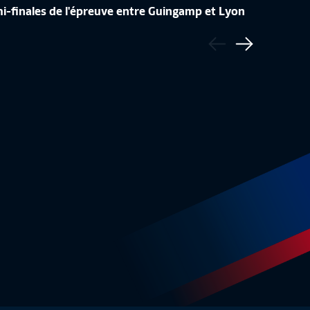
i-finales de l'épreuve entre Guingamp et Lyon
Précédent
ÉDITES
CROATIE - FRANCE (1-2)
SAISON 
Suivant
5:51
Résumé
4:55
D1 Le 