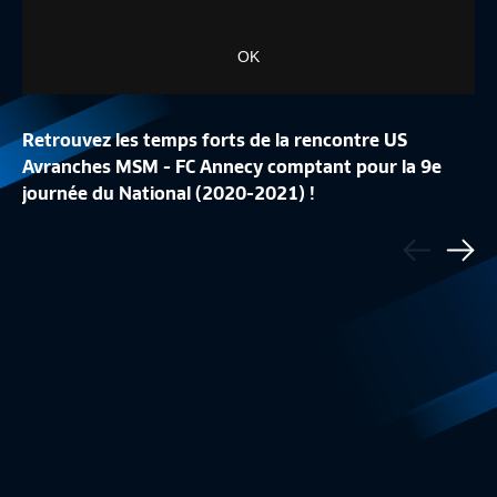
OK
Retrouvez les temps forts de la rencontre US
Avranches MSM - FC Annecy comptant pour la 9e
journée du National (2020-2021) !
LA CONFÉRENCE DE
Précédent
LA LISTE DES 24 BLEUES
REPLAY
- But pour l'US Avranches MSM : Marvyn Belliard
Sui
Equipe de France Féminine
1:48
Equipe de France
(52e)
- Buts pour le FC Annecy : Charles Boateng (40e csc),
Ahmed Mogni (66e), Maxence Chapuis (78e)