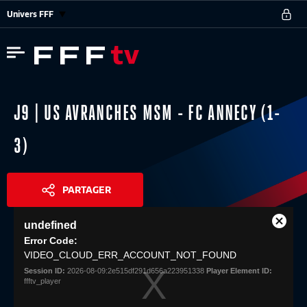
Univers FFF
J9 | US AVRANCHES MSM - FC ANNECY (1-
3)
PARTAGER
This
undefined
is
Close
Share
a
Error Code:
Modal
modal
VIDEO_CLOUD_ERR_ACCOUNT_NOT_FOUND
Dialog
window.
Session ID:
2026-08-09:2e515df291d656a223951338
Player Element ID:
ffftv_player