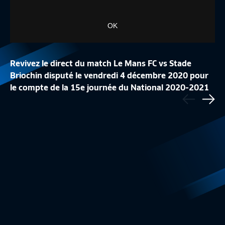
OK
Revivez le direct du match Le Mans FC vs Stade
Briochin disputé le vendredi 4 décembre 2020 pour
LA CONFÉRENCE DE
le compte de la 15e journée du National 2020-2021
Précédent
LA LISTE DES 24 BLEUES
REPLAY
Sui
Equipe de France Féminine
1:48
Equipe de France