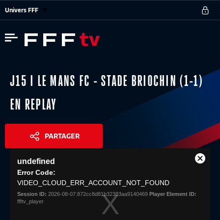
Univers FFF
J15 I LE MANS FC - STADE BRIOCHIN (1-1)
EN REPLAY
PARTAGER
This
undefined
is
Close
Share
a
Error Code:
Modal
modal
VIDEO_CLOUD_ERR_ACCOUNT_NOT_FOUND
Dialog
window.
Session ID:
2026-08-07:872cc8d81b32383aa9140469
Player Element ID:
ffftv_player