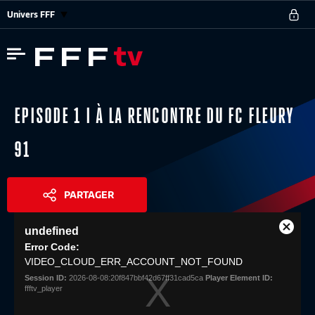
Univers FFF
EPISODE 1 I À LA RENCONTRE DU FC FLEURY
91
PARTAGER
This
undefined
is
Close
Share
a
Error Code:
Modal
modal
VIDEO_CLOUD_ERR_ACCOUNT_NOT_FOUND
Dialog
window.
Session ID:
2026-08-08:20f847bbf42d67ff31cad5ca
Player Element ID:
ffftv_player