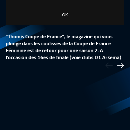
OK
"Thomis Coupe de France", le magazine qui vous
plonge dans les coulisses de la Coupe de France
Féminine est de retour pour une saison 2. A
LA CONFÉRENCE DE
l'occasion des 16es de finale (voie clubs D1 Arkema)
Précédent
LA LISTE DES 24 BLEUES
REPLAY
disputés le week-end dernier, Elodie Thomis et sa
Sui
Equipe de France Féminine
1:48
Equipe de France
caméra sont allées à la rencontre du FC Fleury 91. A
découvrir également un portrait de la latérale
gauche Marine Dafeur et l'interview surprise de Julie
Soyer (Paris FC).