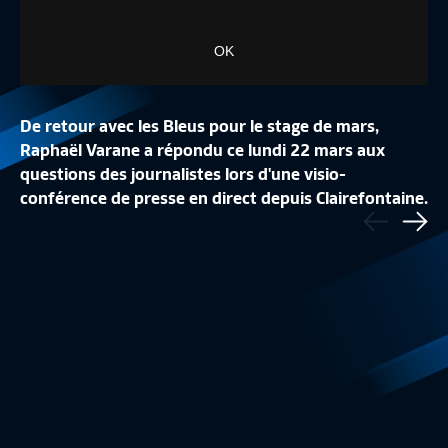
OK
De retour avec les Bleus pour le stage de mars,
Raphaël Varane a répondu ce lundi 22 mars aux
questions des journalistes lors d'une visio-
LE DISCOURS DU PRÉSIDENT PHILIPPE
UNE JOURNÉE AVEC
conférence de presse en direct depuis Clairefontaine.
Précédent
DIALLO
LA 1/2 FINALE DE 
Sui
Equipe de France
4:02
Equipe de France