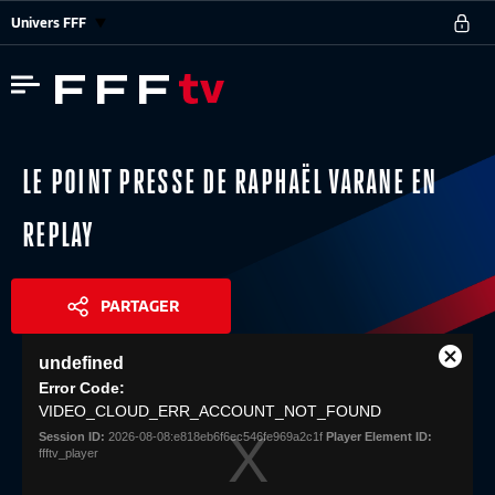
Univers FFF
LE POINT PRESSE DE RAPHAËL VARANE EN
REPLAY
PARTAGER
This
undefined
is
Close
Share
a
Error Code:
Modal
modal
VIDEO_CLOUD_ERR_ACCOUNT_NOT_FOUND
Dialog
window.
Session ID:
2026-08-08:e818eb6f6ec546fe969a2c1f
Player Element ID:
ffftv_player