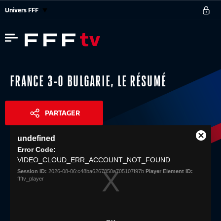
Univers FFF
FRANCE 3-0 BULGARIE, LE RÉSUMÉ
PARTAGER
This
undefined
is
Close
Share
a
Error Code:
Modal
modal
VIDEO_CLOUD_ERR_ACCOUNT_NOT_FOUND
Dialog
window.
Session ID:
2026-08-06:c48ba6267850a705107f97b
Player Element ID:
ffftv_player