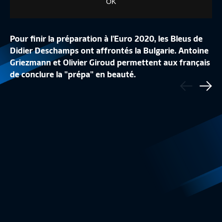
OK
Pour finir la préparation à l'Euro 2020, les Bleus de
Didier Deschamps ont affrontés la Bulgarie. Antoine
Griezmann et Olivier Giroud permettent aux français
LA CONFÉRENCE DE
de conclure la "prépa" en beauté.
Précédent
LA LISTE DES 24 BLEUES
REPLAY
Sui
Equipe de France Féminine
1:48
Equipe de France