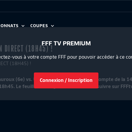
IONNATS
COUPES
FFF TV PREMIUM
N DIRECT (18H45) !
ctez-vous à votre compte FFF pour pouvoir accéder à ce co
auroux (6e) vs. US Orléans LF (12e) pour le compte de la 
Connexion / Inscription
h45. Le feuilleton du @NationalFFF est à suivre sur FFFtv
UTS DE LA J34
LE TOP ARRÊTS DE LA J34
2:13
National