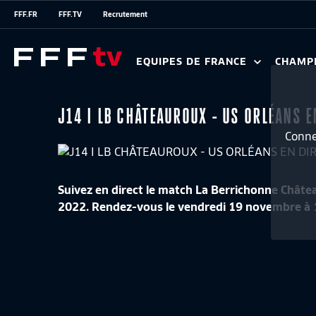
FFF.FR
FFF.TV
Recrutement
EQUIPES DE FRANCE
CHAMP
J14 I LB CHÂTEAUROUX - US ORLÉANS E
Conne
Suivez en direct le match La Berrichonne Châte
2022. Rendez-vous le vendredi 19 novembre à 18
J34 I FC ROUEN 1899 – DIJON FC (0-5)
LE TOP B
Résumé
3:20
National