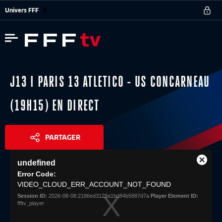
Univers FFF
J13 I PARIS 13 ATLETICO - US CONCARNEAU
(19H15) EN DIRECT
PARTAGER
This
undefined
is
Close
Share
a
Error Code:
Modal
modal
VIDEO_CLOUD_ERR_ACCOUNT_NOT_FOUND
Dialog
window.
Session ID:
2026-08-08:2186ed3129a1bd84b5887d7a
Player Element ID:
ffftv_player