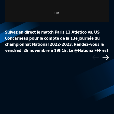
OK
Suivez en direct le match Paris 13 Atletico vs. US
Concarneau pour le compte de la 13e journée du
championnat National 2022-2023. Rendez-vous le
vendredi 25 novembre à 19h15. Le @NationalFFF est
Précédent
J34 I FC ROUEN 1899 – DIJON FC (0-5)
LE TOP BUTS DE LA
un feuilleton à suivre sur FFFtv et Canal+ Foot.
Sui
Résumé
3:20
National