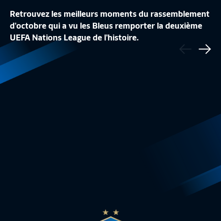
Retrouvez les meilleurs moments du rassemblement
d'octobre qui a vu les Bleus remporter la deuxième
J15 | US CONCARNEAU - STADE BRIOCHIN
J15 | SO CHOLET 
UEFA Nations League de l'histoire.
Précédent
(3-0)
(1-1)
Sui
Résumé
2:04
Résumé