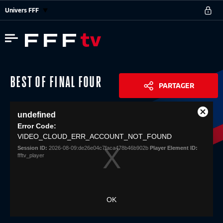
Univers FFF
BEST OF FINAL FOUR
PARTAGER
This
undefined
is
Close
Share
a
Error Code:
Modal
modal
VIDEO_CLOUD_ERR_ACCOUNT_NOT_FOUND
Dialog
window.
Session ID:
2026-08-09:de26e04c7faca478b46b902b
Player Element ID:
ffftv_player
OK