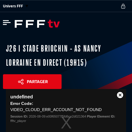
Univers FFF
J26 I STADE BRIOCHIN - AS NANCY
LORRAINE EN DIRECT (19H15)
PARTAGER
This
undefined
is
Close
Share
a
Error Code:
Modal
modal
VIDEO_CLOUD_ERR_ACCOUNT_NOT_FOUND
Dialog
window.
Session ID:
2026-08-09:e00f65077f5fd6ce2d021364
Player Element ID:
ffftv_player