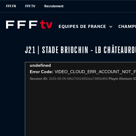
FFF.FR
FFF.TV
Recrutement
EQUIPES DE FRANCE
CHAMP
J21 | STADE BRIOCHIN - LB CHÂTEAURO
This
undefined
is
Error Code:
VIDEO_CLOUD_ERR_ACCOUNT_NOT_
a
Session ID:
2026-08-09:49b270414552ea738f0e850
Player Element I
modal
window.