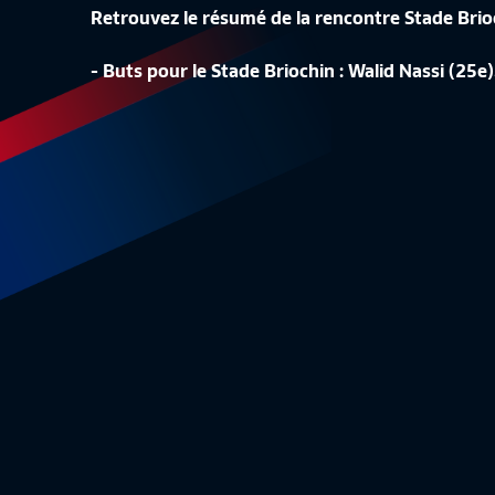
Retrouvez le résumé de la rencontre Stade Bri
LA CONF
- Buts pour le Stade Briochin : Walid Nassi (25e)
LA LISTE DES 24 BLEUES
REPLAY
Equipe de France Féminine
1:48
Equipe 