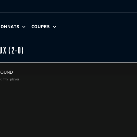
IONNATS
COUPES
UX (2-0)
FOUND
D:
ffftv_player