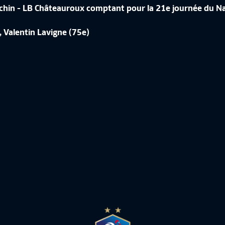
ochin - LB Châteauroux comptant pour la 21e journée du Na
ÉRENCE DE CORINNE DIACRE EN
, Valentin Lavigne (75e)
CROATIE-FRANCE, LES IMAGES IN
de France Féminine
10:50
Equipe de France