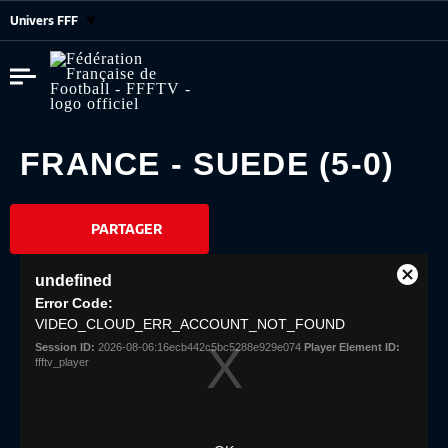
Univers FFF
FRANCE - SUEDE (5-0)
PARTAGER
This
undefined
is
Close
Share
a
Error Code:
Modal
modal
VIDEO_CLOUD_ERR_ACCOUNT_NOT_FOUND
Dialog
window.
Session ID:
2026-08-06:16ecb442c5bc5288e929e074
Player Element ID:
ffftv_player