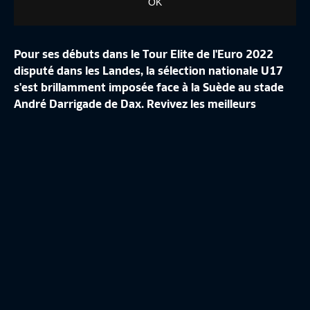
OK
Pour ses débuts dans le Tour Elite de l'Euro 2022
disputé dans les Landes, la sélection nationale U17
s'est brillamment imposée face à la Suède au stade
LUXEMBOURG-
André Darrigade de Dax. Revivez les meilleurs
Précédent
FRANCE (0-2)
FRANCE-S
moments de cette victoire.
Sui
Résumé U17
3:35
Replay U19