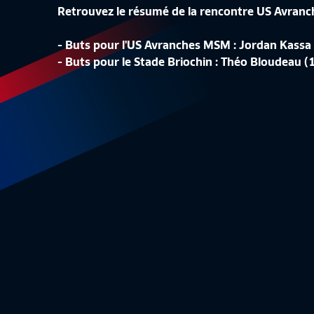
Retrouvez le résumé de la rencontre US Avranc
- Buts pour l'US Avranches MSM : Jordan Kassa 
LA CONF
- Buts pour le Stade Briochin : Théo Bloudeau (
LA LISTE DES 24 BLEUES
REPLAY
Equipe de France Féminine
1:48
Equipe 