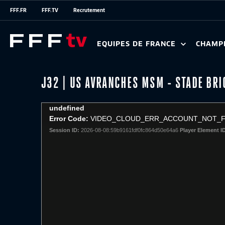
FFF.FR
FFF.TV
Recrutement
EQUIPES DE FRANCE
CHAMP
J32 | US AVRANCHES MSM - STADE BRI
This
undefined
is
Error Code:
VIDEO_CLOUD_ERR_ACCOUNT_NOT_
a
Session ID:
2026-08-08:59b9161fdf0fc864d50e64a6
Player Element I
modal
window.