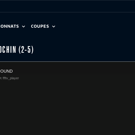
IONNATS
COUPES
OCHIN (2-5)
FOUND
D:
ffftv_player