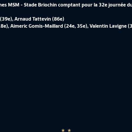
hes MSM - Stade Briochin comptant pour la 32e journée du
(39e), Arnaud Tattevin (86e)
ÉRENCE DE CORINNE DIACRE EN
18e), Aimeric Gomis-Maillard (24e, 35e), Valentin Lavigne (
CROATIE-FRANCE, LES IMAGES IN
de France Féminine
10:50
Equipe de France