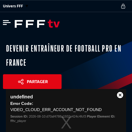
Univers FFF
DEVENIR ENTRAÎNEUR DE FOOTBALL PRO EN
FRANCE
PARTAGER
This
undefined
is
Close
Share
a
Error Code:
Modal
modal
VIDEO_CLOUD_ERR_ACCOUNT_NOT_FOUND
Dialog
window.
Session ID:
2026-08-10:d70af4788a1932e424c4fcf3
Player Element ID:
ffftv_player