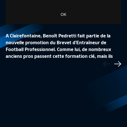
OK
A Clairefontaine, Benoît Pedretti fait partie de la
nouvelle promotion du Brevet d'Entraîneur de
Football Professionnel. Comme lui, de nombreux
LA PRÉPARATION À L'EURO PAR SELMA
LA CONFÉRENCE DE
anciens pros passent cette formation clé, mais ils
Précédent
BACHA
BACHA ET SANDIE 
sont loin d'être les seuls admis !
Sui
Equipe de France Féminine
3:20