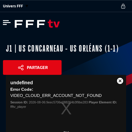
Univers FFF
J1 | US CONCARNEAU - US ORLÉANS (1-1)
PARTAGER
This
undefined
is
Close
Share
a
Error Code:
Modal
modal
VIDEO_CLOUD_ERR_ACCOUNT_NOT_FOUND
Dialog
window.
Session ID:
2026-08-06:9eec5706e088264b3f9be283
Player Element ID:
ffftv_player