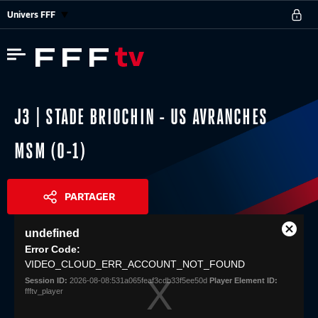
Univers FFF
J3 | STADE BRIOCHIN - US AVRANCHES
MSM (0-1)
PARTAGER
This
undefined
is
Close
Share
a
Error Code:
Modal
modal
VIDEO_CLOUD_ERR_ACCOUNT_NOT_FOUND
Dialog
window.
Session ID:
2026-08-08:531a065feaf3cdb33f5ee50d
Player Element ID:
ffftv_player