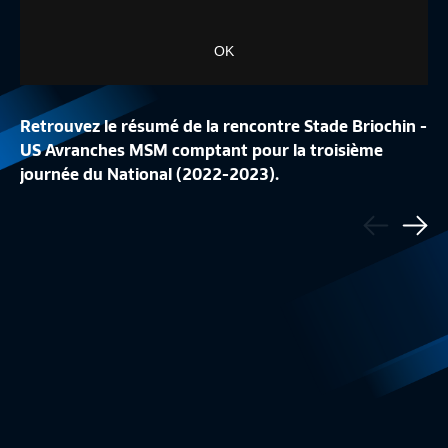
OK
Retrouvez le résumé de la rencontre Stade Briochin -
US Avranches MSM comptant pour la troisième
journée du National (2022-2023).
LA CONFÉRENCE DE
Précédent
LA LISTE DES 24 BLEUES
REPLAY
- But pour l'US Avranches MSM : Ihsan Sacko (18e)
Sui
Equipe de France Féminine
1:48
Equipe de France