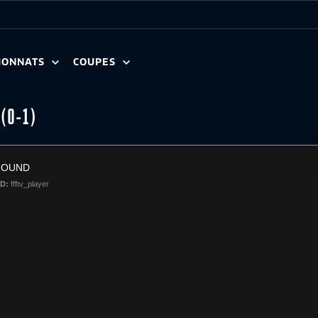
IONNATS
COUPES
 (0-1)
FOUND
ID:
ffftv_player