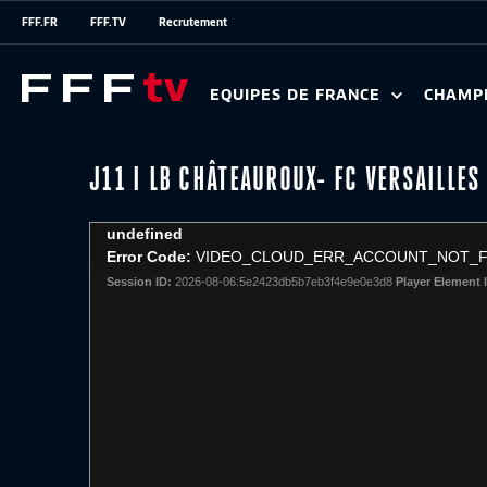
FFF.FR
FFF.TV
Recrutement
EQUIPES DE FRANCE
CHAMP
J11 I LB CHÂTEAUROUX- FC VERSAILLES
This
undefined
is
Error Code:
VIDEO_CLOUD_ERR_ACCOUNT_NOT_
a
Session ID:
2026-08-06:5e2423db5b7eb3f4e9e0e3d8
Player Element 
modal
window.