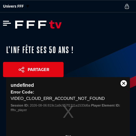
Univers FFF
L'INF FÊTE SES 50 ANS !
PARTAGER
This
undefined
is
Close
Share
a
Error Code:
Modal
modal
VIDEO_CLOUD_ERR_ACCOUNT_NOT_FOUND
Dialog
window.
Session ID:
2026-08-06:819c1a9c957f1311a1533d6a
Player Element ID:
ffftv_player