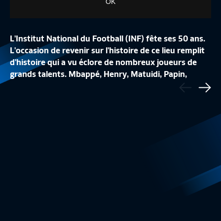
OK
L'Institut National du Football (INF) fête ses 50 ans.
L'occasion de revenir sur l'histoire de ce lieu remplit
d'histoire qui a vu éclore de nombreux joueurs de
LA CONFÉRENCE DE
grands talents. Mbappé, Henry, Matuidi, Papin,
Précédent
LA LISTE DES 24 BLEUES
REPLAY
Aréola... tous reviennent dans ce film pour évoquer
Sui
Equipe de France Féminine
1:48
Equipe de France
leurs souvenirs de formation à l'INF.