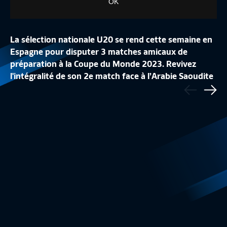
OK
La sélection nationale U20 se rend cette semaine en
Espagne pour disputer 3 matches amicaux de
préparation à la Coupe du Monde 2023. Revivez
LA CONFÉRENCE DE
l'intégralité de son 2e match face à l’Arabie Saoudite
Précédent
LA LISTE DES 24 BLEUES
REPLAY
au Pinatar Center Arena.
Sui
Equipe de France Féminine
1:48
Equipe de France