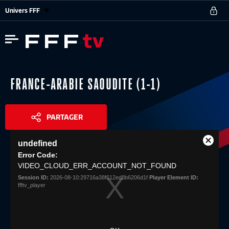
Univers FFF
FRANCE-ARABIE SAOUDITE (1-1)
PARTAGER
This
undefined
is
Close
Share
a
Error Code:
Modal
modal
VIDEO_CLOUD_ERR_ACCOUNT_NOT_FOUND
Dialog
window.
Session ID:
2026-08-10:29716a38f612ed8b6206d1f
Player Element ID:
ffftv_player