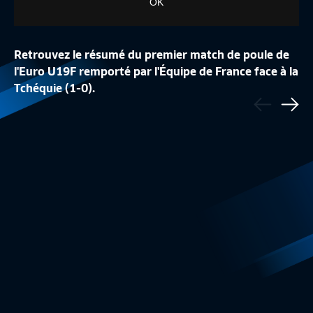
OK
Retrouvez le résumé du premier match de poule de
l'Euro U19F remporté par l'Équipe de France face à la
Tchéquie (1-0).
Précédent
FRANCE-HONGRIE (1-0)
DÉPART CANON POU
Sui
Résumé U19 Féminine
4:26