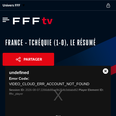
Univers FFF
FRANCE - TCHÉQUIE (1-0), LE RÉSUMÉ
PARTAGER
This
undefined
is
Close
Share
a
Error Code:
Modal
modal
VIDEO_CLOUD_ERR_ACCOUNT_NOT_FOUND
Dialog
window.
Session ID:
2026-08-07:2266db88ae9b254b3ddabd62
Player Element ID:
ffftv_player