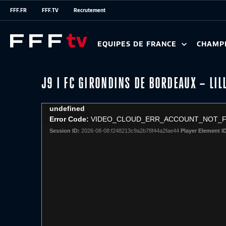
FFF.FR
FFF.TV
Recrutement
EQUIPES DE FRANCE
CHAMP
J9 I FC GIRONDINS DE BORDEAUX – LIL
This
undefined
is
Error Code:
VIDEO_CLOUD_ERR_ACCOUNT_NOT_
a
Session ID:
2026-08-08:f248213c9a2b78f44a2fae44
Player Element I
modal
window.