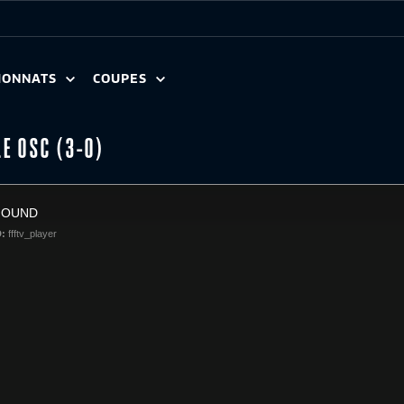
IONNATS
COUPES
LE OSC (3-0)
FOUND
D:
ffftv_player