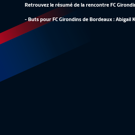
Retrouvez le résumé de la rencontre FC Giron
LA CONF
- Buts pour FC Girondins de Bordeaux : Abigail
LA LISTE DES 24 BLEUES
REPLAY
Equipe de France Féminine
1:48
Equipe 