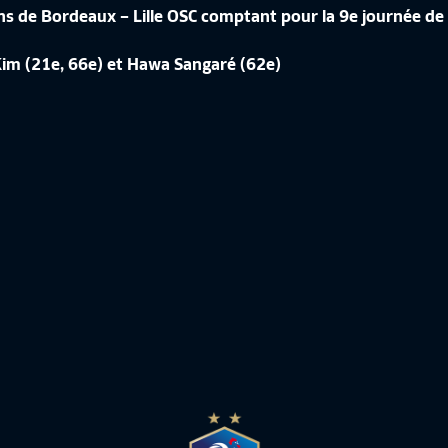
dins de Bordeaux – Lille OSC comptant pour la 9e journée 
ÉRENCE DE CORINNE DIACRE EN
 Kim (21e, 66e) et Hawa Sangaré (62e)
CROATIE-FRANCE, LES IMAGES IN
de France Féminine
10:50
Equipe de France