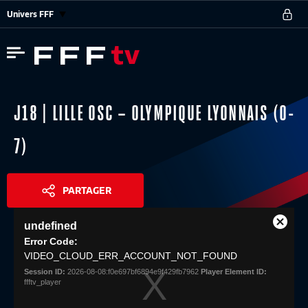
Univers FFF
J18 | LILLE OSC – OLYMPIQUE LYONNAIS (0-
7)
PARTAGER
This
undefined
is
Close
Share
a
Error Code:
Modal
modal
VIDEO_CLOUD_ERR_ACCOUNT_NOT_FOUND
Dialog
window.
Session ID:
2026-08-08:f0e697bf6894e9f429fb7962
Player Element ID:
ffftv_player