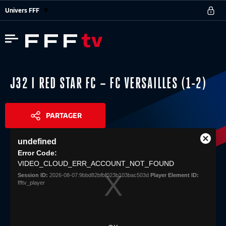
Univers FFF
J32 I RED STAR FC – FC VERSAILLES (1-2)
PARTAGER
This
undefined
is
Close
Share
a
Error Code:
Modal
modal
VIDEO_CLOUD_ERR_ACCOUNT_NOT_FOUND
Dialog
window.
Session ID:
2026-08-07:9bbd82bfbf023b103bac503d
Player Element ID:
ffftv_player