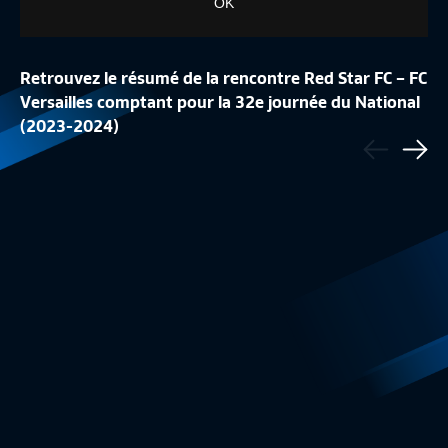
OK
Retrouvez le résumé de la rencontre Red Star FC – FC
Versailles comptant pour la 32e journée du National
J34 I US AVRANCH
(2023-2024)
Précédent
J34 I FC ROUEN 1899 – DIJON FC (0-5)
NIORTAIS (1-3)
Sui
Résumé
3:20
National - Résum