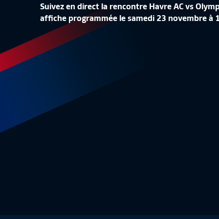
Suivez en direct la rencontre Havre AC vs Ol
affiche programmée le samedi 23 novembre à 17
J13 I DIJON FCO VS FC VERSAILLES (2-0) EN REPLAY
Replay J13
02:10:05
Replay 
-
NATIONAL
NATIO