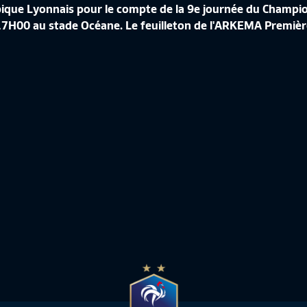
ympique Lyonnais pour le compte de la 9e journée du Cha
H00 au stade Océane. Le feuilleton de l'ARKEMA Première 
J13 I FBBP01 VS FC ROUEN 1899 (0-1) EN REPLAY
J13
02:07:11
Replay J13
-
-
NAL
NATIONAL