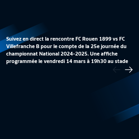
Suivez en direct la rencontre FC Rouen 1899 vs FC
Villefranche B pour le compte de la 25e journée du
championnat National 2024-2025. Une affiche
J24 I FC VILLEFRA
programmée le vendredi 14 mars à 19h30 au stade
Précédent
J24 | FBBP01 – NANCY (1-0)
VALENCIENNES FC 
Robert-Diochon au Petit-Quevilly. Le feuilleton du
Sui
Résumé
3:15
Résumé
N1 est à suivre sur FFFtv.