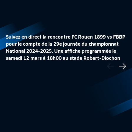
Suivez en direct la rencontre FC Rouen 1899 vs FBBP
pour le compte de la 29e journée du championnat
National 2024-2025. Une affiche programmée le
J29 I US CONCARNEAU - US BOULOGNE CO
samedi 12 mars à 18h00 au stade Robert-Diochon
Précédent
(1-1)
J29 I US ORLÉANS 
au Petit-Quevilly. Le feuilleton du N1 est à suivre sur
Sui
Résumé
3:18
Résumé
FFFtv.