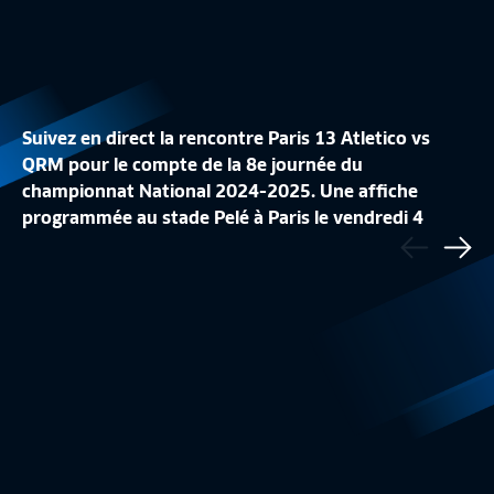
Suivez en direct la rencontre Paris 13 Atletico vs
QRM pour le compte de la 8e journée du
championnat National 2024-2025. Une affiche
programmée au stade Pelé à Paris le vendredi 4
Précédent
LE TOP BUTS DE LA J7
LE RÉCAP' DE LA J7
octobre à 19h30. Le feuilleton du N1 est à suivre sur
Sui
National
2:18
National
FFFtv.