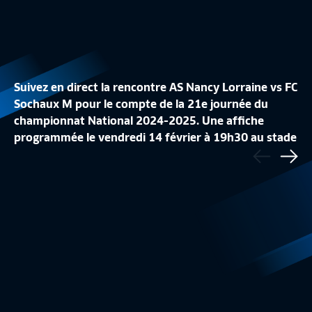
Suivez en direct la rencontre AS Nancy Lorraine vs FC
Sochaux M pour le compte de la 21e journée du
championnat National 2024-2025. Une affiche
programmée le vendredi 14 février à 19h30 au stade
Précédent
LE TOP BUTS DE LA J20
LE RÉCAP DE LA J2
Marcel-Picot à Tomblaine. Le feuilleton du N1 est à
Sui
National
2:18
National
suivre sur FFFtv.