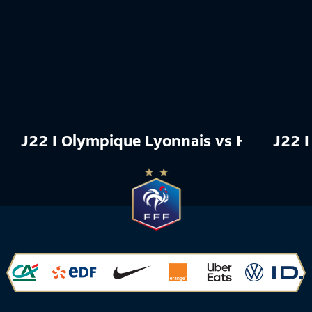
J22 I Olympique Lyonnais vs Havre AC
J22 I