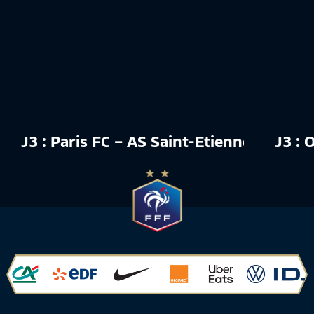
J3 : Paris FC – AS Saint-Etienne (2-0), 
J3 : 