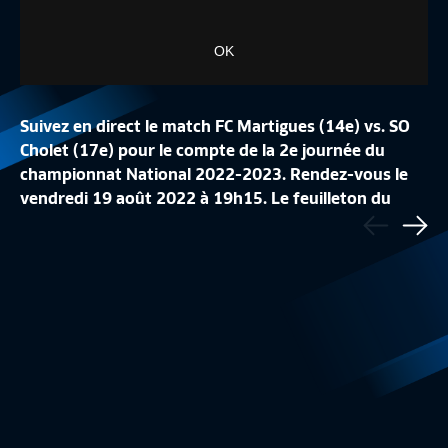
OK
Suivez en direct le match FC Martigues (14e) vs. SO
Cholet (17e) pour le compte de la 2e journée du
championnat National 2022-2023. Rendez-vous le
vendredi 19 août 2022 à 19h15. Le feuilleton du
Précédent
J34 I FC ROUEN 1899 – DIJON FC (0-5)
LE TOP BUTS DE LA
@NationalFFF est à suivre sur FFFtv et Canal+ Sport.
Sui
Résumé
3:20
National