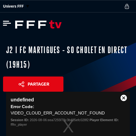
Univers FFF
J2 I FC MARTIGUES - SO CHOLET EN DIRECT
(19H15)
PARTAGER
This
undefined
is
Close
Share
a
Error Code:
Modal
modal
VIDEO_CLOUD_ERR_ACCOUNT_NOT_FOUND
Dialog
window.
Session ID:
2026-08-06:eea7255f78c3b485efc028f2
Player Element ID:
ffftv_player