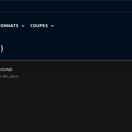
IONNATS
COUPES
0)
FOUND
D:
ffftv_player