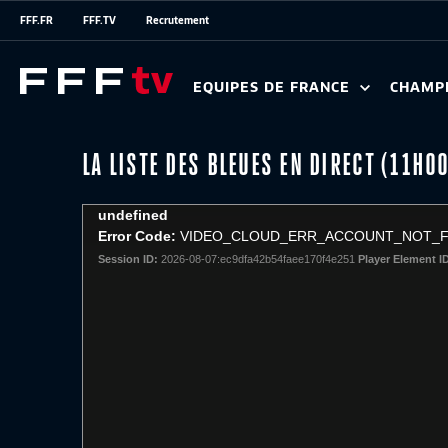
FFF.FR
FFF.TV
Recrutement
EQUIPES DE FRANCE
CHAMP
LA LISTE DES BLEUES EN DIRECT (11H0
This
undefined
is
Error Code:
VIDEO_CLOUD_ERR_ACCOUNT_NOT_
a
Session ID:
2026-08-07:ec9dfa42b54faee170f4e251
Player Element I
modal
window.